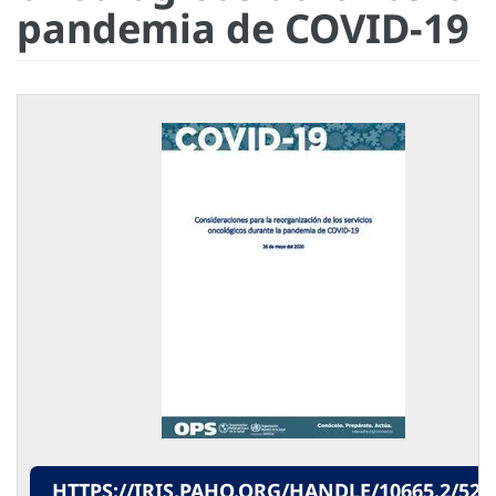
pandemia de COVID-19
HTTPS://IRIS.PAHO.ORG/HANDLE/10665.2/522