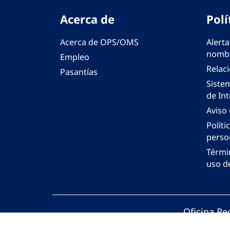
Acerca de
Polí
Acerca de OPS/OMS
Alerta
nombr
Empleo
Relac
Pasantías
Siste
de Int
Aviso
Políti
perso
Térmi
uso de
Oficina Re