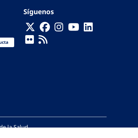
Síguenos
ucta
de la Salud