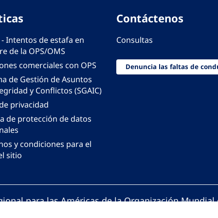
ticas
Contáctenos
 - Intentos de estafa en
Consultas
e de la OPS/OMS
iones comerciales con OPS
Denuncia las faltas de cond
ma de Gestión de Asuntos
egridad y Conflictos (SGAIC)
 de privacidad
ca de protección de datos
nales
nos y condiciones para el
l sitio
gional para las Américas de la Organización Mundial 