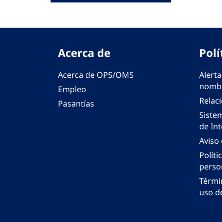
Acerca de
Polí
Acerca de OPS/OMS
Alerta
nombr
Empleo
Relac
Pasantías
Siste
de Int
Aviso
Políti
perso
Térmi
uso de