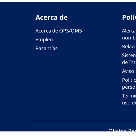
Acerca de
Polí
Acerca de OPS/OMS
Alerta
nombr
Empleo
Relac
Pasantías
Siste
de Int
Aviso
Políti
perso
Térmi
uso de
Oficina Re