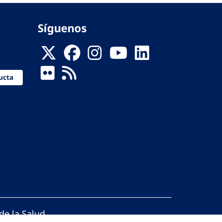
Síguenos
ucta
de la Salud