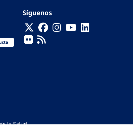
Síguenos
ucta
de la Salud