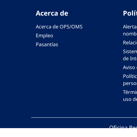
Acerca de
Polí
Acerca de OPS/OMS
Alerta
nombr
Empleo
Relac
Pasantías
Siste
de Int
Aviso
Políti
perso
Térmi
uso de
Oficina Re