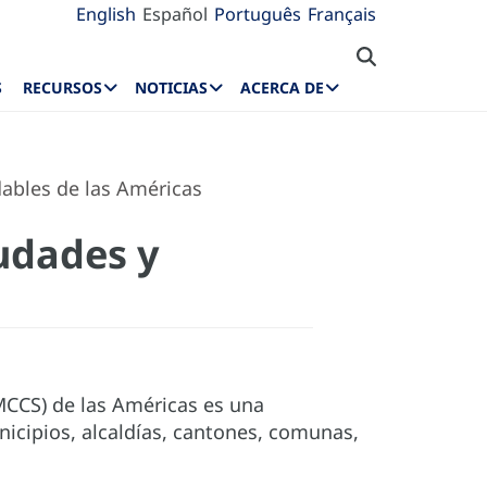
English
Español
Português
Français
S
RECURSOS
NOTICIAS
ACERCA DE
ables de las Américas
iudades y
s
CCS) de las Américas es una
nicipios, alcaldías, cantones, comunas,