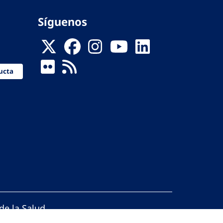
Síguenos
ucta
de la Salud