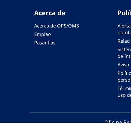
Acerca de
Polí
Acerca de OPS/OMS
Alerta
nombr
Empleo
Relac
Pasantías
Siste
de Int
Aviso
Políti
perso
Térmi
uso de
Oficina Re