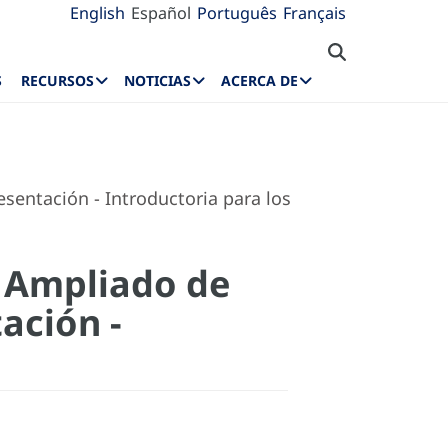
English
Español
Português
Français
S
RECURSOS
NOTICIAS
ACERCA DE
entación - Introductoria para los
 Ampliado de
ación -