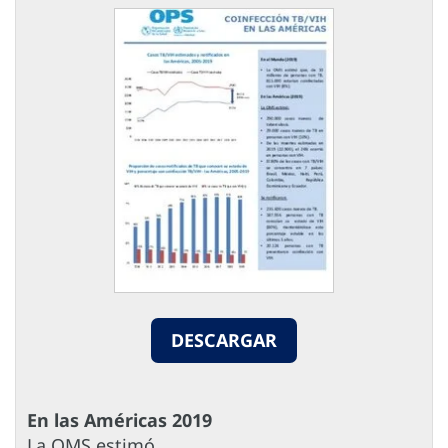
DESCARGAR
En las Américas 2019
La OMS estimó