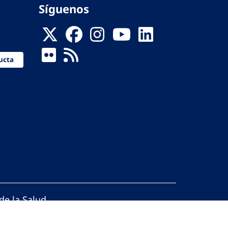
Síguenos
ucta
de la Salud
reservados.