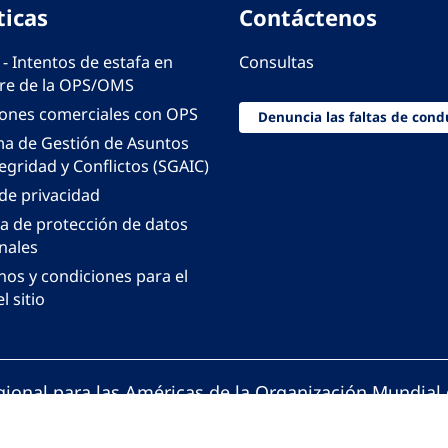
ticas
Contáctenos
 - Intentos de estafa en
Consultas
e de la OPS/OMS
iones comerciales con OPS
Denuncia las faltas de cond
ma de Gestión de Asuntos
egridad y Conflictos (SGAIC)
 de privacidad
ca de protección de datos
nales
nos y condiciones para el
l sitio
gional para las Américas de la Organización Mundial 
ción Panamericana de la Salud. Todos los derechos 