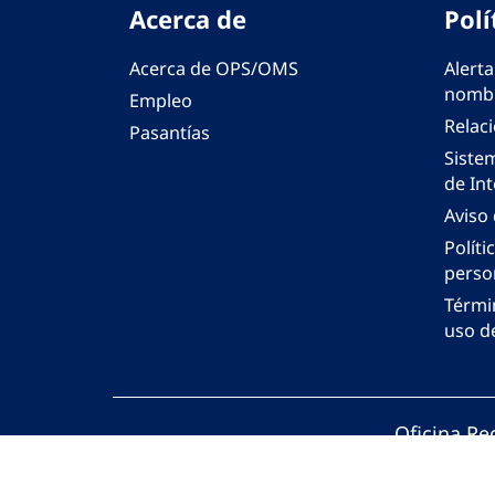
Acerca de
Polí
Acerca de OPS/OMS
Alerta
nombr
Empleo
Relac
Pasantías
Siste
de Int
Aviso
Políti
perso
Térmi
uso de
Oficina Re
© Organiza