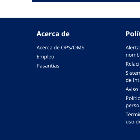
Acerca de
Polí
Acerca de OPS/OMS
Alerta
nombr
Empleo
Relac
Pasantías
Siste
de Int
Aviso
Políti
perso
Térmi
uso de