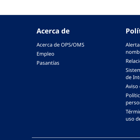
Acerca de
Polí
Acerca de OPS/OMS
Alerta
nombr
Empleo
Relac
Pasantías
Siste
de Int
Aviso
Políti
perso
Térmi
uso de