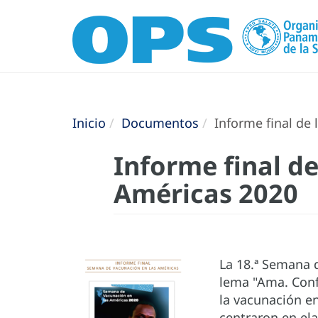
Inicio
Documentos
Informe final de
Informe final d
Américas 2020
La 18.ª Semana d
lema "Ama. Confí
la vacunación en
centraron en ela