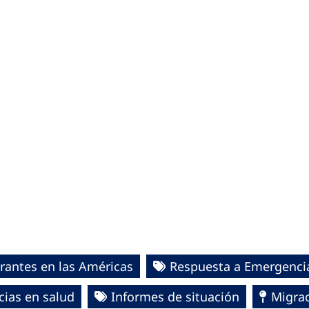
grantes en las Américas
Respuesta a Emergencia
cias en salud
Informes de situación
Migrac