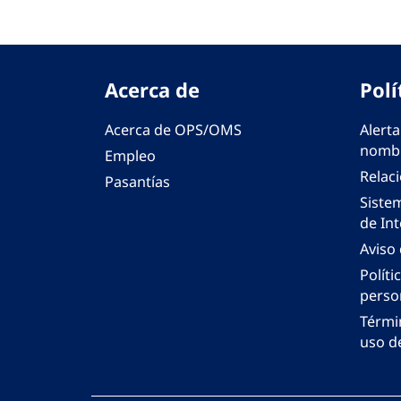
Acerca de
Polí
Acerca de OPS/OMS
Alerta
nombr
Empleo
Relac
Pasantías
Siste
de Int
Aviso
Políti
perso
Térmi
uso de