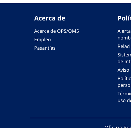
Acerca de
Polí
Acerca de OPS/OMS
Alerta
nombr
Empleo
Relac
Pasantías
Siste
de Int
Aviso
Políti
perso
Térmi
uso de
Oficina Re