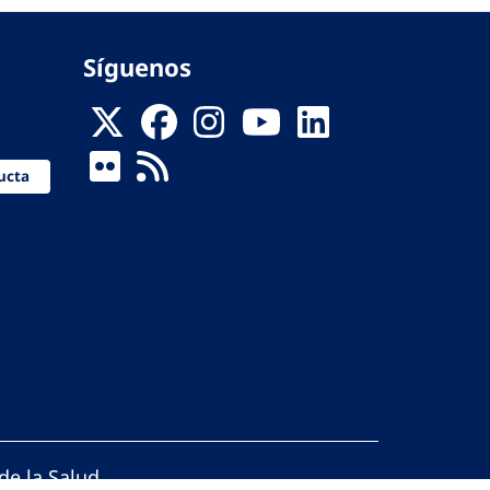
Síguenos
ucta
de la Salud