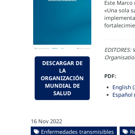
Este Marco 
«Una sola s
implementac
fortalecimi
EDITORES: W
Organisati
DESCARGAR DE
LA
PDF:
ORGANIZACIÓN
MUNDIAL DE
English 
SALUD
Español 
16 Nov 2022
Enfermedades transmisibles
R