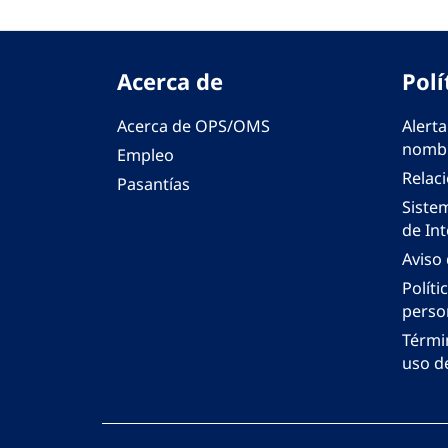
Acerca de
Polí
Acerca de OPS/OMS
Alerta
nombr
Empleo
Relac
Pasantías
Siste
de Int
Aviso
Políti
perso
Térmi
uso de