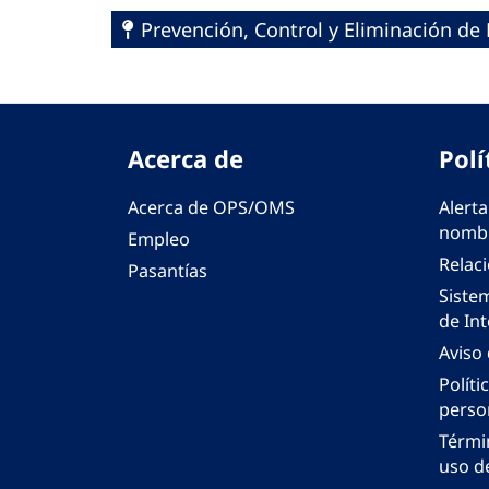
Prevención, Control y Eliminación d
Acerca de
Polí
Acerca de OPS/OMS
Alerta
nombr
Empleo
Relac
Pasantías
Siste
de Int
Aviso
Políti
perso
Térmi
uso de