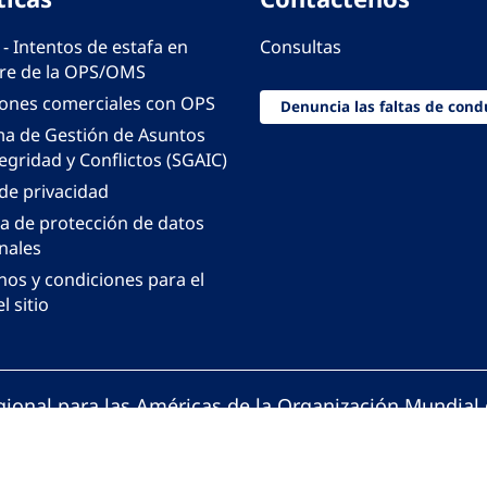
 - Intentos de estafa en
Consultas
e de la OPS/OMS
iones comerciales con OPS
Denuncia las faltas de cond
ma de Gestión de Asuntos
egridad y Conflictos (SGAIC)
 de privacidad
ca de protección de datos
nales
nos y condiciones para el
l sitio
gional para las Américas de la Organización Mundial 
ción Panamericana de la Salud. Todos los derechos 