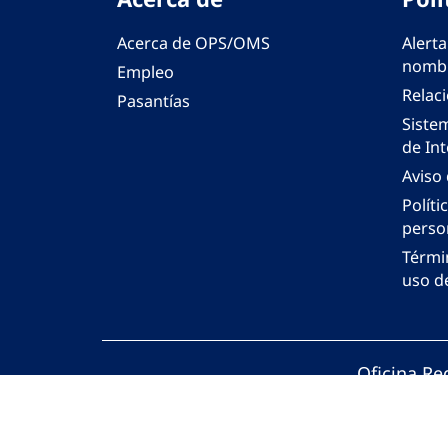
Acerca de OPS/OMS
Alerta
nombr
Empleo
Relac
Pasantías
Siste
de Int
Aviso
Políti
perso
Térmi
uso de
Oficina Re
© Organiza