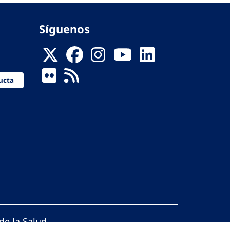
Síguenos
ucta
de la Salud