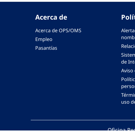
Acerca de
Polí
Acerca de OPS/OMS
Alerta
nombr
Empleo
Relac
Pasantías
Siste
de Int
Aviso
Políti
perso
Térmi
uso de
Oficina Re