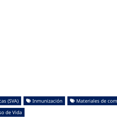
as (SVA)
Inmunización
Materiales de co
so de Vida