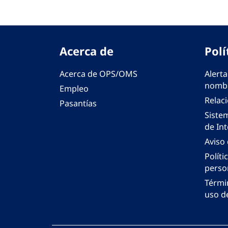
Acerca de
Polí
Acerca de OPS/OMS
Alerta
nombr
Empleo
Relac
Pasantías
Siste
de Int
Aviso
Políti
perso
Térmi
uso de