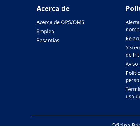
Acerca de
Polí
Acerca de OPS/OMS
Alerta
nombr
Empleo
Relac
Pasantías
Siste
de Int
Aviso
Políti
perso
Térmi
uso de
Oficina Re
© Organiza