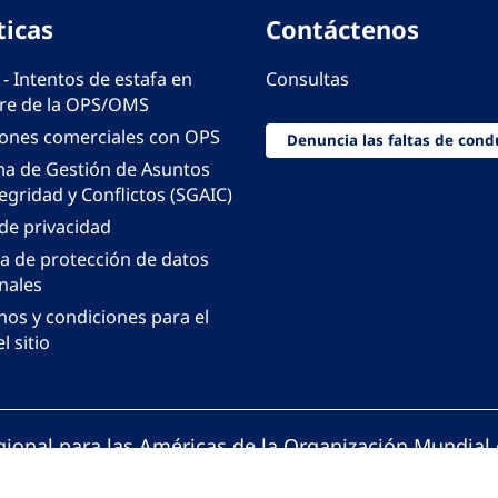
ticas
Contáctenos
 - Intentos de estafa en
Consultas
e de la OPS/OMS
iones comerciales con OPS
Denuncia las faltas de cond
ma de Gestión de Asuntos
egridad y Conflictos (SGAIC)
 de privacidad
ca de protección de datos
nales
nos y condiciones para el
l sitio
gional para las Américas de la Organización Mundial 
ción Panamericana de la Salud. Todos los derechos 