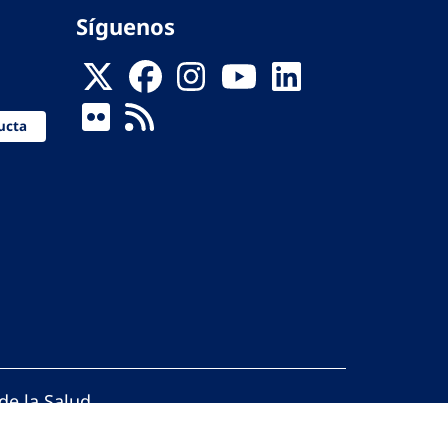
Síguenos
ucta
de la Salud
reservados.