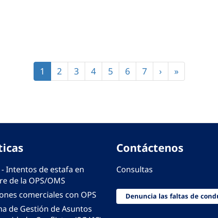
Página
1
Página
2
Página
3
Página
4
Página
5
Página
6
Página
7
Siguiente
›
Última
»
actual
página
página
ticas
Contáctenos
 - Intentos de estafa en
Consultas
e de la OPS/OMS
iones comerciales con OPS
Denuncia las faltas de cond
ma de Gestión de Asuntos