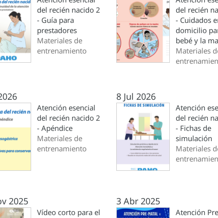
del recién nacido 2
del recién n
- Guía para
- Cuidados e
prestadores
domicilio pa
Materiales de
bebé y la m
entrenamiento
Materiales d
entrenamien
 2026
8 Jul 2026
Atención esencial
Atención ese
del recién nacido 2
del recién n
- Apéndice
- Fichas de
Materiales de
simulación
entrenamiento
Materiales d
entrenamien
ov 2025
3 Abr 2025
Vídeo corto para el
Atención Pre