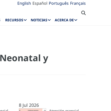
English
Español
Português
Français
S
RECURSOS
NOTICIAS
ACERCA DE
 Neonatal y
8 Jul 2026
ncial
Atención esencial