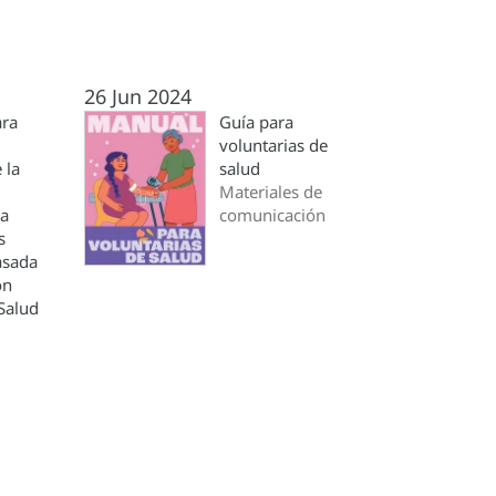
26 Jun 2024
ara
Guía para
voluntarias de
 la
salud
Materiales de
la
comunicación
s
asada
ón
Salud