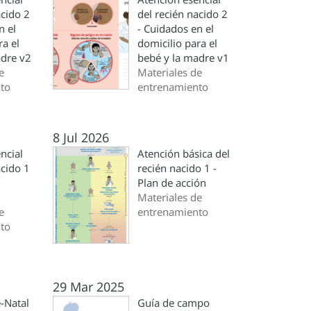
acido 2
del recién nacido 2
n el
- Cuidados en el
ra el
domicilio para el
adre v2
bebé y la madre v1
e
Materiales de
to
entrenamiento
8 Jul 2026
ncial
Atención básica del
acido 1
recién nacido 1 -
Plan de acción
Materiales de
e
entrenamiento
to
29 Mar 2025
-Natal
Guía de campo