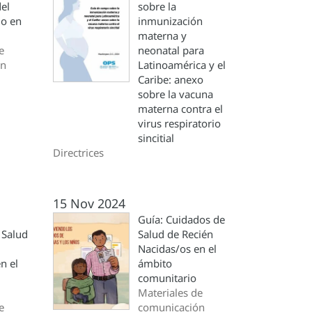
el
sobre la
do en
inmunización
materna y
e
neonatal para
ón
Latinoamérica y el
Caribe: anexo
sobre la vacuna
materna contra el
virus respiratorio
sincitial
Directrices
15 Nov 2024
Guía: Cuidados de
 Salud
Salud de Recién
Nacidas/os en el
n el
ámbito
comunitario
Materiales de
e
comunicación