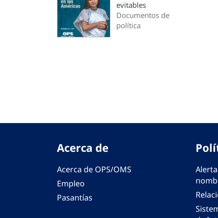
evitables
Documentos de
política
Paginación
Acerca de
Polí
Acerca de OPS/OMS
Alerta
nombr
Empleo
Relac
Pasantías
Siste