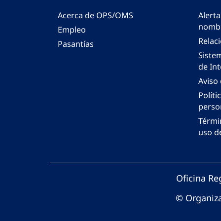
Acerca de OPS/OMS
Alerta
nombr
Empleo
Relac
Pasantías
Siste
de Int
Aviso
Políti
perso
Térmi
uso de
Oficina Re
© Organiza