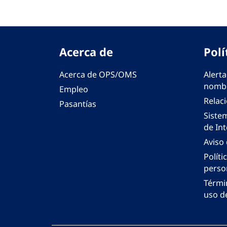
Acerca de
Polí
Acerca de OPS/OMS
Alerta
nombr
Empleo
Relac
Pasantías
Siste
de Int
Aviso
Políti
perso
Térmi
uso de