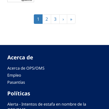
Paginación
Página
1
Página
2
Página
3
Siguiente
›
Última
»
actual
página
página
Acerca de
Acerca de OPS/OMS
Empleo
Pasantías
Políticas
Alerta - Intentos de estafa en nombre de la