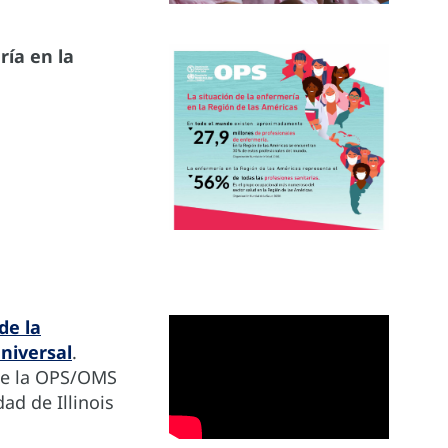
ría en la
de la
niversal
.
de la OPS/OMS
ad de Illinois