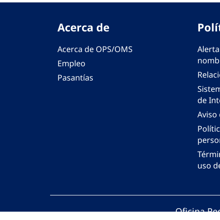
Acerca de
Polí
Acerca de OPS/OMS
Alerta
nombr
Empleo
Relac
Pasantías
Siste
de Int
Aviso
Políti
perso
Térmi
uso de
Oficina Re