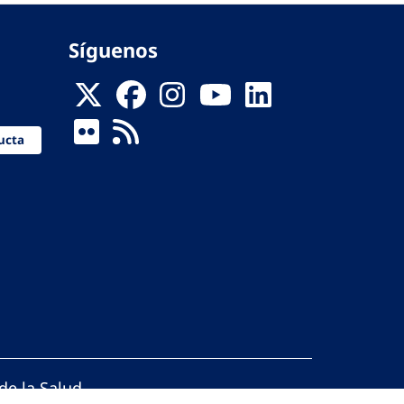
Síguenos
ucta
de la Salud