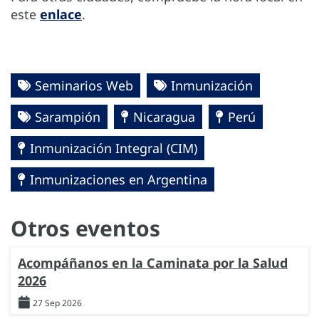
este
enlace
.
Seminarios Web
Inmunización
Sarampión
Nicaragua
Perú
Inmunización Integral (CIM)
Inmunizaciones en Argentina
Otros eventos
Acompáñanos en la Caminata por la Salud
2026
27 Sep 2026