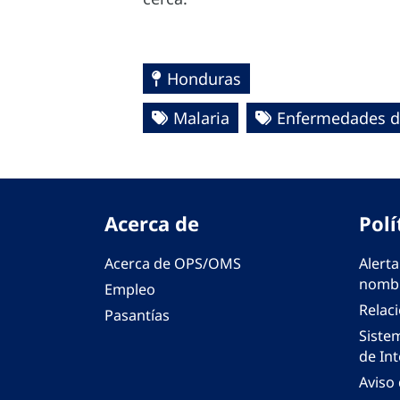
Honduras
Malaria
Enfermedades de
Acerca de
Polí
Acerca de OPS/OMS
Alerta
nombr
Empleo
Relac
Pasantías
Siste
de Int
Aviso