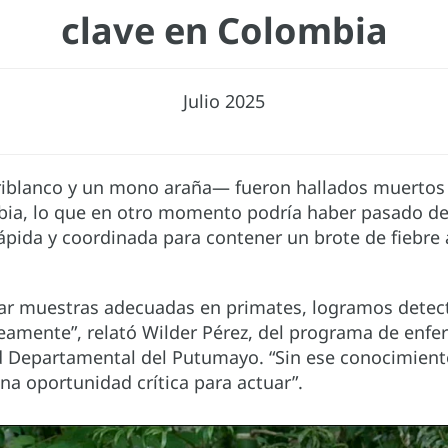
clave en Colombia
Julio 2025
riblanco y un mono araña— fueron hallados muertos
bia, lo que en otro momento podría haber pasado des
ida y coordinada para contener un brote de fiebre ama
r muestras adecuadas en primates, logramos detectar
amente”, relató Wilder Pérez, del programa de enfe
lud Departamental del Putumayo. “Sin ese conocimien
na oportunidad crítica para actuar”.