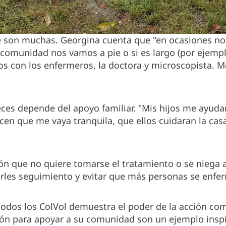
te son muchas. Georgina cuenta que "en ocasiones nos 
a comunidad nos vamos a pie o si es largo (por ejempl
s con los enfermeros, la doctora y microscopista. 
eces depende del apoyo familiar. "Mis hijos me ayuda
cen que me vaya tranquila, que ellos cuidaran la casa
ación que no quiere tomarse el tratamiento o se niega
darles seguimiento y evitar que más personas se enfe
dos los ColVol demuestra el poder de la acción comu
ción para apoyar a su comunidad son un ejemplo insp