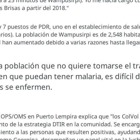
ta a 25 minutos de Wampusirpi). Yo me hacía cargo cu
s Brisas a partir del 2018."
y 7 puestos de PDR, uno en el establecimiento de sal
rios). La población de Wampusirpi es de 2,548 habita
 han aumentado debido a varias razones hasta llegar
 la población que no quiere tomarse el t
n que puedan tener malaria, es difícil 
s se enfermen.
 la OPS/OMS en Puerto Lempira explica que "los ColVol
nto de la estrategia DTIR en la comunidad. Se encarg
ento a las personas que resulten positivas, ayudando
como Georgina, desempeñan un papel vital en la luch