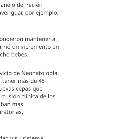
anejo del recién
averiguar, por ejemplo,
l pudieron mantener a
currió un incremento en
ocho bebés.
rvicio de Neonatología,
a tener más de 45
nuevas cepas que
rcusión clínica de los
taban más
ratorias,
dad y su sistema