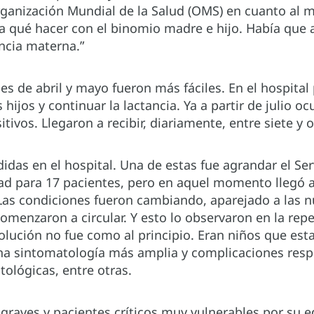
ganización Mundial de la Salud (OMS) en cuanto al m
o a qué hacer con el binomio madre e hijo. Había que 
ancia materna.”
es de abril y mayo fueron más fáciles. En el hospita
hijos y continuar la lactancia. Ya a partir de julio o
tivos. Llegaron a recibir, diariamente, entre siete y 
idas en el hospital. Una de estas fue agrandar el Se
d para 17 pacientes, pero en aquel momento llegó 
as condiciones fueron cambiando, aparejado a las 
comenzaron a circular. Y esto lo observaron en la repe
volución no fue como al principio. Eran niños que es
 sintomatología más amplia y complicaciones respi
ológicas, entre otras.
graves y pacientes críticos muy vulnerables por su e