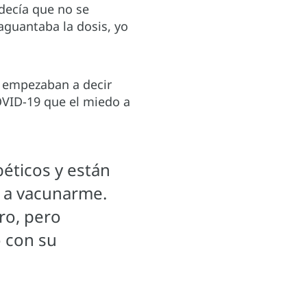
decía que no se
aguantaba la dosis, yo
e empezaban a decir
OVID-19 que el miedo a
éticos y están
r a vacunarme.
ro, pero
 con su