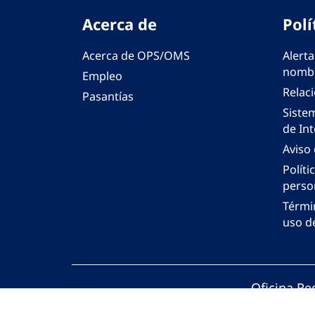
Acerca de
Polí
Acerca de OPS/OMS
Alerta
nombr
Empleo
Relac
Pasantías
Siste
de Int
Aviso
Políti
perso
Térmi
uso de
Oficina Re