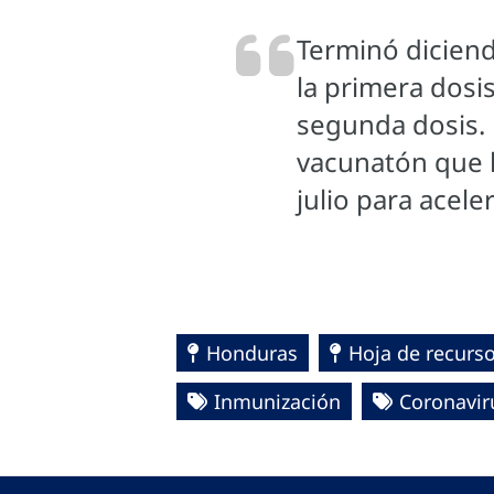
Terminó diciend
la primera dosi
segunda dosis. 
vacunatón que l
julio para acele
Honduras
Hoja de recurs
Inmunización
Coronavir