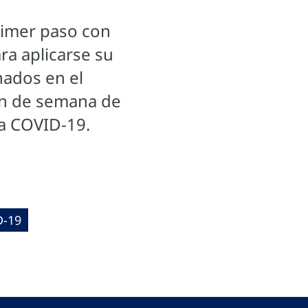
primer paso con
ra aplicarse su
nados en el
fin de semana de
la COVID-19.
D-19