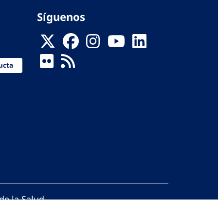
Síguenos
ucta
de la Salud