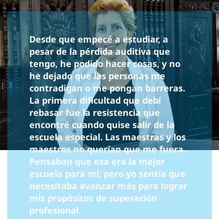
Desde que empecé a estudiar, a
pesar de la pérdida auditiva que
tengo, he podido hacer cosas, y no
he dejado que las personas me
contradigan o me pongan barreras.
La primera dificultad que debí
rebasar fue la resistencia que
encontré cuando quise salir de la
escuela especial. Las maestras y los
maestros no querían que me fuera.
Pensaban que esa era la mejor
escuela para mí; pero yo sentía que
necesitaba avanzar más para lograr
mis propósitos de superación
profesional.