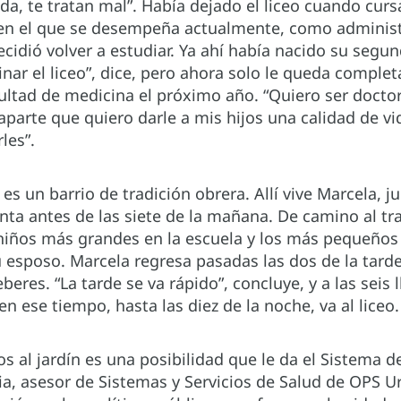
a, te tratan mal”. Había dejado el liceo cuando cur
(en el que se desempeña actualmente, como administ
cidió volver a estudiar. Ya ahí había nacido su segu
nar el liceo”, dice, pero ahora solo le queda complet
cultad de medicina el próximo año. “Quiero ser doctor
parte que quiero darle a mis hijos una calidad de vi
les”.
s un barrio de tradición obrera. Allí vive Marcela, ju
vanta antes de las siete de la mañana. De camino al tr
 niños más grandes en la escuela y los más pequeños
u esposo. Marcela regresa pasadas las dos de la tard
beres. “La tarde se va rápido”, concluye, y a las seis l
 en ese tiempo, hasta las diez de la noche, va al liceo.
jos al jardín es una posibilidad que le da el Sistema 
ia, asesor de Sistemas y Servicios de Salud de OPS 