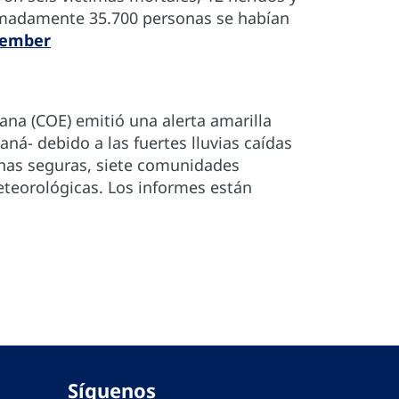
ximadamente 35.700 personas se habían
cember
na (COE) emitió una alerta amarilla
ná- debido a las fuertes lluvias caídas
onas seguras, siete comunidades
teorológicas. Los informes están
Síguenos