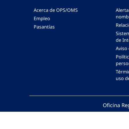
Acerca de OPS/OMS
Alerta
nombr
Empleo
Relac
Pasantías
Siste
de Int
Aviso
Políti
perso
Térmi
uso de
Oficina Re
© Organiza