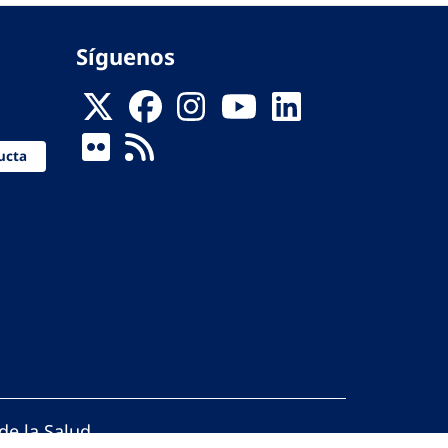
Síguenos
ucta
de la Salud