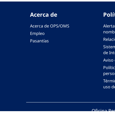
Acerca de
Polí
Acerca de OPS/OMS
Alerta
nombr
Empleo
Relac
Pasantías
Siste
de Int
Aviso
Políti
perso
Térmi
uso de
Oficina Re