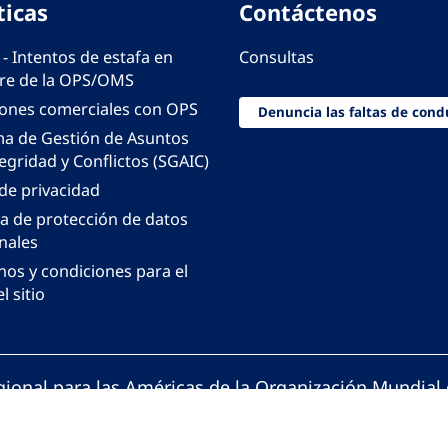
ticas
Contáctenos
 - Intentos de estafa en
Consultas
e de la OPS/OMS
iones comerciales con OPS
Denuncia las faltas de cond
ma de Gestión de Asuntos
egridad y Conflictos (SGAIC)
 de privacidad
ca de protección de datos
nales
nos y condiciones para el
l sitio
gional para las Américas de la Organización Mundial 
ción Panamericana de la Salud. Todos los derechos 