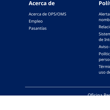
Acerca de
Polí
Acerca de OPS/OMS
Alerta
nombr
Empleo
Relac
Pasantías
Siste
de Int
Aviso
Políti
perso
Térmi
uso de
Oficina Re
© Organiza