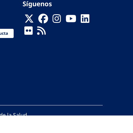
Síguenos
ucta
de la Salud
reservados.