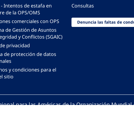
 - Intentos de estafa en
Consultas
e de la OPS/OMS
iones comerciales con OPS
Denuncia las faltas de cond
ma de Gestión de Asuntos
egridad y Conflictos (SGAIC)
 de privacidad
ca de protección de datos
nales
nos y condiciones para el
l sitio
gional para las Américas de la Organización Mundial 
ción Panamericana de la Salud. Todos los derechos 