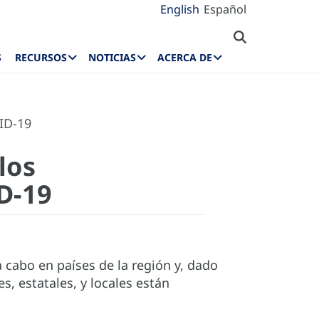
English
Español
S
RECURSOS
NOTICIAS
ACERCA DE
ID-19
los
D-19
 cabo en países de la región y, dado
s, estatales, y locales están