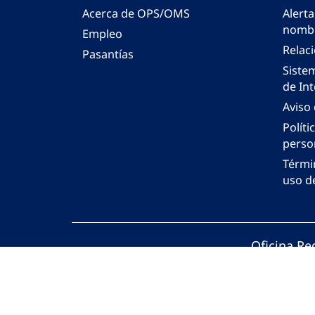
Acerca de OPS/OMS
Alerta
nombr
Empleo
Relac
Pasantías
Siste
de Int
Aviso
Políti
perso
Térmi
uso de
Oficina Re
© Organiza