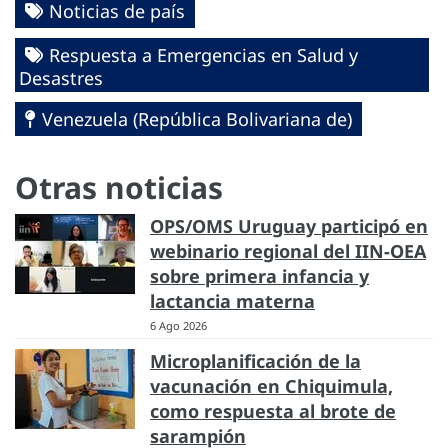
Noticias de país
Respuesta a Emergencias en Salud y
Desastres
Venezuela (República Bolivariana de)
Otras noticias
OPS/OMS Uruguay participó en
webinario regional del IIN-OEA
sobre primera infancia y
lactancia materna
6 Ago 2026
Microplanificación de la
vacunación en Chiquimula,
como respuesta al brote de
sarampión