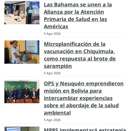
Las Bahamas se unen a la
Alianza por la Atención
Primaria de Salud en las
Américas
5 Ago 2026
Microplanificación de la
vacunación en Chiquimula,
como respuesta al brote de
sarampión
5 Ago 2026
OPS y Neuquén emprendieron
misión en Bolivia para
intercambiar experiencias
sobre el abordaje de la salud
ambiental
5 Ago 2026
MPPS implementará estrategia