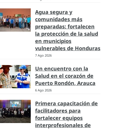
Agua segura y
comunidades más
preparadas: fortalecen
la protección de la salud
en municipios
vulnerables de Honduras
7 Ago 2026
Un encuentro con la
Salud en el corazón de
Puerto Rondón, Arauca
6 Ago 2026
Primera capacitación de
facilitadores para
fortalecer equipos
interprofesionales de