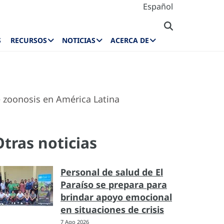
Español
S
RECURSOS
NOTICIAS
ACERCA DE
e zoonosis en América Latina
Otras noticias
Personal de salud de El
Paraíso se prepara para
brindar apoyo emocional
en situaciones de crisis
7 Ago 2026