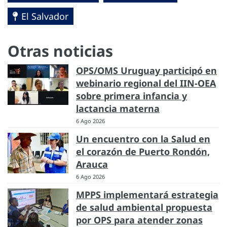
El Salvador
Otras noticias
OPS/OMS Uruguay participó en
webinario regional del IIN-OEA
sobre primera infancia y
lactancia materna
6 Ago 2026
Un encuentro con la Salud en
el corazón de Puerto Rondón,
Arauca
6 Ago 2026
MPPS implementará estrategia
de salud ambiental propuesta
por OPS para atender zonas