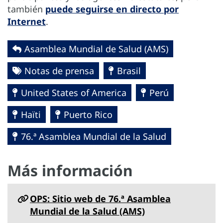
también
puede seguirse en directo por
Internet
.
Asamblea Mundial de Salud (AMS)
Notas de prensa
Brasil
United States of America
Perú
Haïti
Puerto Rico
76.ª Asamblea Mundial de la Salud
Más información
OPS: Sitio web de 76.ª Asamblea
Mundial de la Salud (AMS)