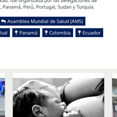
kab, fue organizada por las delegaciones de
Panamá́, Perú́, Portugal, Sudan y Turquía.
Asamblea Mundial de Salud (AMS)
alud
Panamá
Colombia
Ecuador