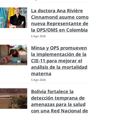
La doctora Ana Rivière
Cinnamond asume como
nueva Representante de
la OPS/OMS en Colombia
6 Ago 2026
Minsa y OPS promueven
la implementación de la
CIE-11 para mejorar el
análisis de la mortalidad
materna
5 Ago 2026
Bolivia fortalece la
detección temprana de
amenazas para la salud
con una Red Nacional de