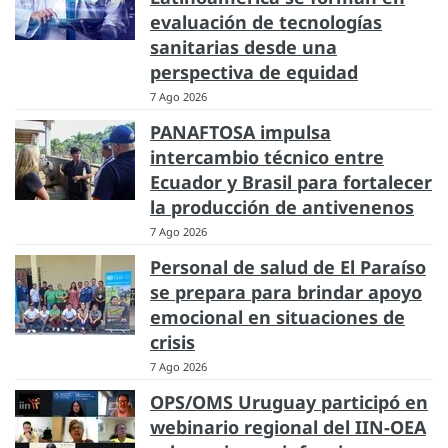
evaluación de tecnologías
sanitarias desde una
perspectiva de equidad
7 Ago 2026
PANAFTOSA impulsa
intercambio técnico entre
Ecuador y Brasil para fortalecer
la producción de antivenenos
7 Ago 2026
Personal de salud de El Paraíso
se prepara para brindar apoyo
emocional en situaciones de
crisis
7 Ago 2026
OPS/OMS Uruguay participó en
webinario regional del IIN-OEA