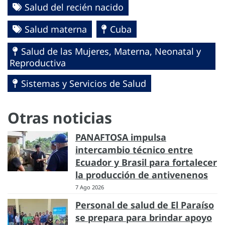
Salud del recién nacido
Salud materna
Cuba
Salud de las Mujeres, Materna, Neonatal y
Reproductiva
Sistemas y Servicios de Salud
Otras noticias
PANAFTOSA impulsa
intercambio técnico entre
Ecuador y Brasil para fortalecer
la producción de antivenenos
7 Ago 2026
Personal de salud de El Paraíso
se prepara para brindar apoyo