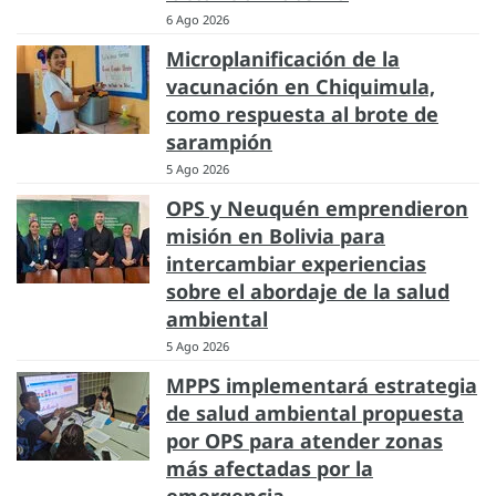
6 Ago 2026
Microplanificación de la
vacunación en Chiquimula,
como respuesta al brote de
sarampión
5 Ago 2026
OPS y Neuquén emprendieron
misión en Bolivia para
intercambiar experiencias
sobre el abordaje de la salud
ambiental
5 Ago 2026
MPPS implementará estrategia
de salud ambiental propuesta
por OPS para atender zonas
más afectadas por la
emergencia