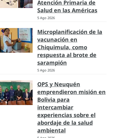
Atención Primaria de
Salud en las Américas
5 Ago 2026
Microplanificación de la
vacunación en
Chiquimula, como
respuesta al brote de
sarampión
5 Ago 2026
OPS y Neuquén
emprendieron misión en
Bolivia para
intercambiar
experiencias sobre el
abordaje de la salud
ambiental
5 Ago 2026