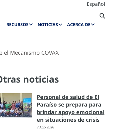
Español
S
RECURSOS
NOTICIAS
ACERCA DE
te el Mecanismo COVAX
Otras noticias
Personal de salud de El
Paraíso se prepara para
brindar apoyo emocional
en situaciones de crisis
7 Ago 2026