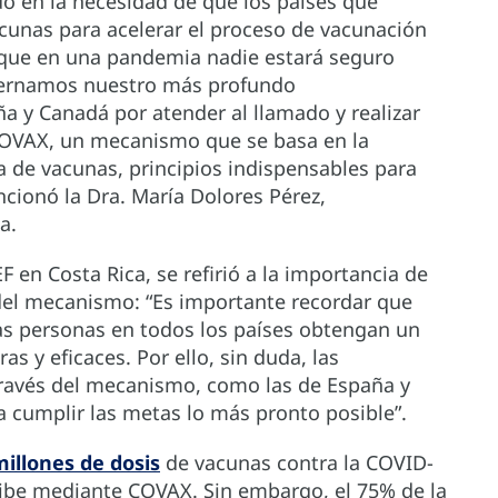
o en la necesidad de que los países que
unas para acelerar el proceso de vacunación
 que en una pandemia nadie estará seguro
xternamos nuestro más profundo
a y Canadá por atender al llamado y realizar
COVAX, un mecanismo que se basa en la
va de vacunas, principios indispensables para
ncionó la Dra. María Dolores Pérez,
a.
 en Costa Rica, se refirió a la importancia de
del mecanismo: “Es importante recordar que
as personas en todos los países obtengan un
as y eficaces. Por ello, sin duda, las
través del mecanismo, como las de España y
a cumplir las metas lo más pronto posible”.
illones de dosis
de vacunas contra la COVID-
aribe mediante COVAX. Sin embargo, el 75% de la