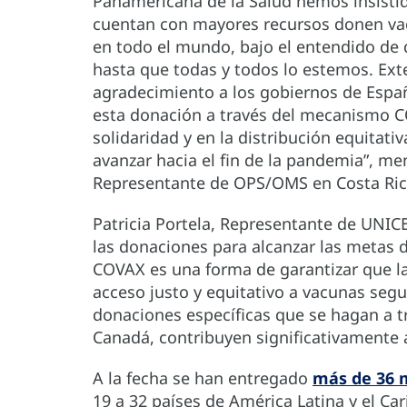
Panamericana de la Salud hemos insistid
cuentan con mayores recursos donen vac
en todo el mundo, bajo el entendido de
hasta que todas y todos lo estemos. E
agradecimiento a los gobiernos de Españ
esta donación a través del mecanismo 
solidaridad y en la distribución equitati
avanzar hacia el fin de la pandemia”, me
Representante de OPS/OMS en Costa Ric
Patricia Portela, Representante de UNICEF
las donaciones para alcanzar las metas 
COVAX es una forma de garantizar que l
acceso justo y equitativo a vacunas segur
donaciones específicas que se hagan a 
Canadá, contribuyen significativamente 
A la fecha se han entregado
más de 36 m
19 a 32 países de América Latina y el C