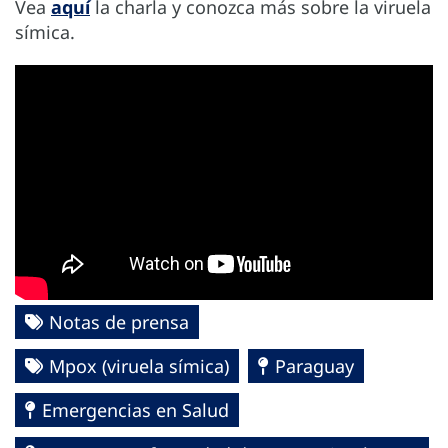
Vea
aquí
la charla y conozca más sobre la viruela
símica.
Notas de prensa
Mpox (viruela símica)
Paraguay
Emergencias en Salud