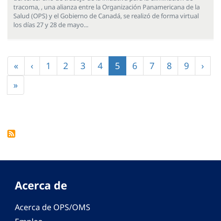
tracoma, , una alianza entre la Organización Panamericana de la
Salud (OPS) y el Gobierno de Canadá, se realizó de forma virtual
los días 27 y 28 de mayo...
Paginación
Primera
«
Página
‹
Página
1
Página
2
Página
3
Página
4
Página
5
Página
6
Página
7
Página
8
Página
9
Sigu
›
página
anterior
actual
pági
Última
»
página
Acerca de
Acerca de OPS/OMS